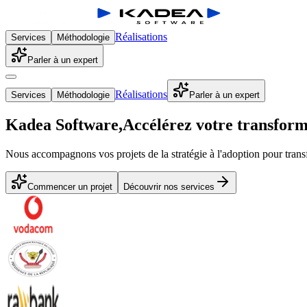
Réalisations
Services
Méthodologie
Parler à un expert
Réalisations
Services
Méthodologie
Parler à un expert
Kadea Software,
Accélérez votre transforma
Nous accompagnons vos projets de la
stratégie
à
l'adoption
pour trans
Commencer un projet
Découvrir nos services